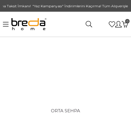
 İmkanı! “Yaz Kampanyası" İndirimlerini Kaçırma! Tüm Alışverişlerde Ücretsi
0
ORTA SEHPA