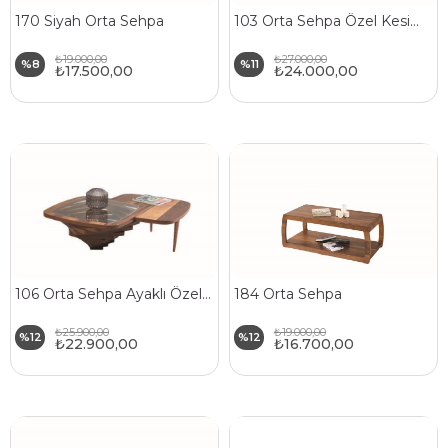
170 Siyah Orta Sehpa
103 Orta Sehpa Özel Kesim Doğal Ahşap Gövde Cam Üst Tabla
₺19.000,00
₺27.000,00
%8
%11
₺17.500,00
₺24.000,00
106 Orta Sehpa Ayaklı Özel Kesim Doğal Ahşap Gövde Cam Üst Tabla
184 Orta Sehpa
₺25.900,00
₺19.000,00
%12
%12
₺22.900,00
₺16.700,00