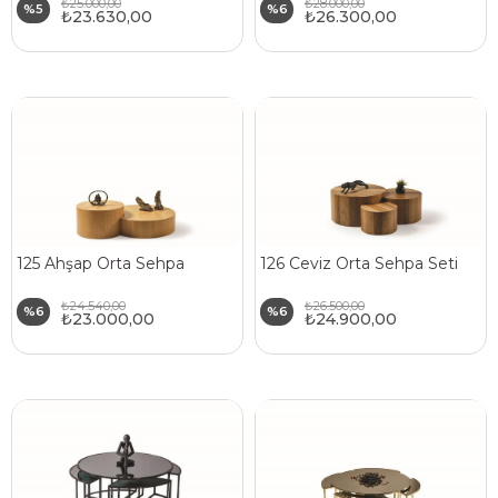
₺25.000,00
₺28.000,00
%5
%6
₺23.630,00
₺26.300,00
125 Ahşap Orta Sehpa
126 Ceviz Orta Sehpa Seti
₺24.540,00
₺26.500,00
%6
%6
₺23.000,00
₺24.900,00