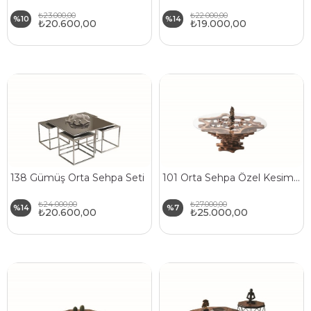
₺23.000,00
₺22.000,00
%10
%14
₺20.600,00
₺19.000,00
138 Gümüş Orta Sehpa Seti
101 Orta Sehpa Özel Kesim Doğal Ahşap Gövde Cam Üst Tabla
₺24.000,00
₺27.000,00
%14
%7
₺20.600,00
₺25.000,00