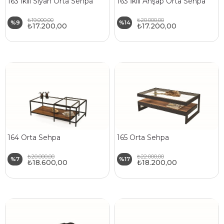
163 İkili Siyah Orta Sehpa
163 İkili Ahşap Orta Sehpa
₺19.000,00
₺20.000,00
%9
%14
₺17.200,00
₺17.200,00
164 Orta Sehpa
165 Orta Sehpa
₺20.000,00
₺22.000,00
%7
%17
₺18.600,00
₺18.200,00