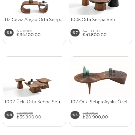
112 Ceviz Ahşap Orta Sehpa Özel Tasarım
1005 Orta Sehpa Seti
₺37.100,00
₺45.000,00
%8
%7
₺34.100,00
₺41.800,00
1007 Üçlü Orta Sehpa Seti
107 Orta Sehpa Ayaklı Özel Kesim Doğal Ahşap Gövde Cam Üst Tabla
₺39.000,00
₺21.900,00
%8
%5
₺35.900,00
₺20.900,00