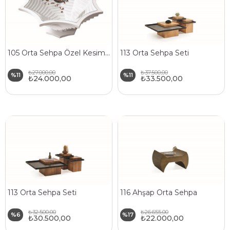
105 Orta Sehpa Özel Kesim Doğal Ahşap Gövde Cam Üst Tabla
113 Orta Sehpa Seti
₺27.000,00
₺37.500,00
%11
%11
₺24.000,00
₺33.500,00
113 Orta Sehpa Seti
116 Ahşap Orta Sehpa
₺32.500,00
₺26.655,00
%6
%17
₺30.500,00
₺22.000,00