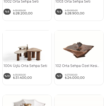
1002 Orta Sehpa Seti
1003 Orta Sehpa Seti
₺30.000,00
₺30.000,00
%6
%4
₺28.200,00
₺28.900,00
1004 Üçlü Orta Sehpa Seti
102 Orta Sehpa Özel Kesim Doğal Ahşap Gövde Cam Üst Tabla
₺35.000,00
₺27.000,00
%10
%11
₺31.400,00
₺24.000,00