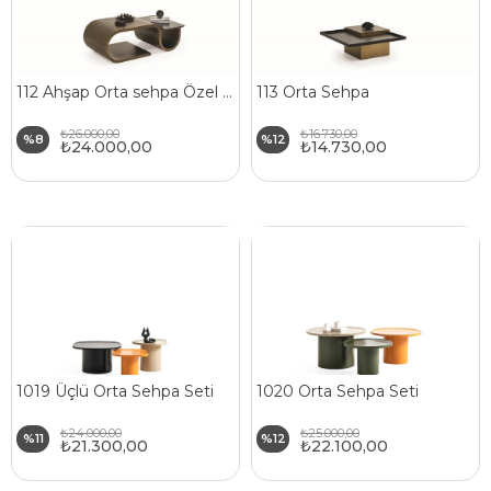
112 Ahşap Orta sehpa Özel Tasarım
113 Orta Sehpa
₺26.000,00
₺16.730,00
%8
%12
₺24.000,00
₺14.730,00
1019 Üçlü Orta Sehpa Seti
1020 Orta Sehpa Seti
₺24.000,00
₺25.000,00
%11
%12
₺21.300,00
₺22.100,00