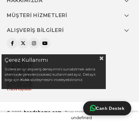
HAKKIMIZDA
MÜŞTERİ HİZMETLERİ
ALIŞVERİŞ BİLGİLERİ
Çerez Kullanımı
Sizlere en iyi alışveriş deneyimini sunabilmek adına
sitemizde çerezler(cookies) kullanmaktayız. Detaylı
bilgi için
Kvkk
sözleşmesini inceleyebilirsiniz.
Canlı Destek
© 2025
bredahome.com
- Tüm Hakları Saklıdır.
undefined