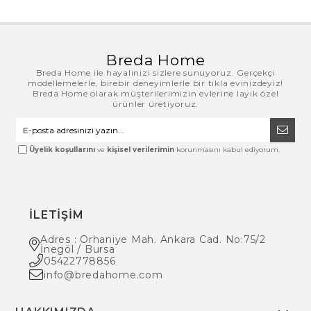
Breda Home
Breda Home ile hayalinizi sizlere sunuyoruz. Gerçekçi
modellemelerle, birebir deneyimlerle bir tıkla evinizdeyiz!
Breda Home olarak müşterilerimizin evlerine layık özel
ürünler üretiyoruz.
Üyelik koşullarını
ve
kişisel verilerimin
korunmasını kabul ediyorum.
İLETİŞİM
Adres : Orhaniye Mah. Ankara Cad. No:75/2
İnegöl / Bursa
05422778856
info@bredahome.com