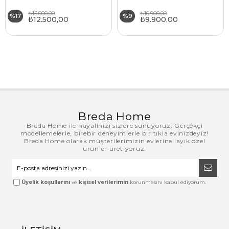
₺15.000,00
₺10.900,00
%17
%9
₺12.500,00
₺9.900,00
Breda Home
Breda Home ile hayalinizi sizlere sunuyoruz. Gerçekçi
modellemelerle, birebir deneyimlerle bir tıkla evinizdeyiz!
Breda Home olarak müşterilerimizin evlerine layık özel
ürünler üretiyoruz.
Üyelik koşullarını
ve
kişisel verilerimin
korunmasını kabul ediyorum.