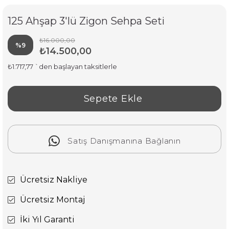
125 Ahşap 3'lü Zigon Sehpa Seti
₺16.000,00
%
9
₺14.500,00
İndirim
₺1.717,77
`den başlayan taksitlerle
Satış Danışmanına Bağlanın
Ücretsiz Nakliye
Ücretsiz Montaj
İki Yıl Garanti