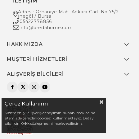
İLETİŞİM
Adres : Orhaniye Mah. Ankara Cad. No:75/2
İnegöl / Bursa
05422778856
info@bredahome.com
HAKKIMIZDA
MÜŞTERİ HİZMETLERİ
ALIŞVERİŞ BİLGİLERİ
Çerez Kullanımı
Sizlere en iyi alışveriş deneyimini sunabilmek adına
sitemizde çerezler(cookies) kullanmaktayız. Detaylı
bilgi için
Kvkk
sözleşmesini inceleyebilirsiniz.