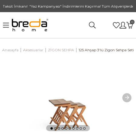
Taksit İmkanı! “Yaz Kampanyası" İndirimlerini Kaçırma! Tüm Alışverişlerde Ü
0
Anasayfa
Aksesuarlar
ZİGON SEHPA
125 Ahşap 3'lü Zigon Sehpa Seti