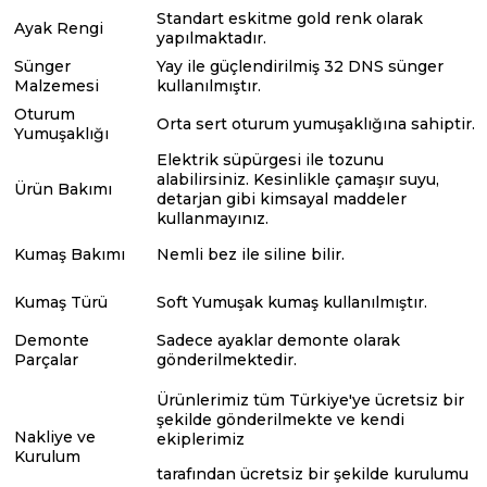
Standart eskitme gold renk olarak
Ayak Rengi
yapılmaktadır.
Sünger
Yay ile güçlendirilmiş 32 DNS sünger
Malzemesi
kullanılmıştır.
Oturum
Orta sert oturum yumuşaklığına sahiptir.
Yumuşaklığı
Elektrik süpürgesi ile tozunu
alabilirsiniz. Kesinlikle çamaşır suyu,
Ürün Bakımı
detarjan gibi kimsayal maddeler
kullanmayınız.
Kumaş Bakımı
Nemli bez ile siline bilir.
Kumaş Türü
Soft Yumuşak kumaş kullanılmıştır.
Demonte
Sadece ayaklar demonte olarak
Parçalar
gönderilmektedir.
Ürünlerimiz tüm Türkiye'ye ücretsiz bir
şekilde gönderilmekte ve kendi
Nakliye ve
ekiplerimiz
Kurulum
tarafından ücretsiz bir şekilde kurulumu