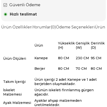
Güvenli Ödeme
Hızlı teslimat
Ürün Özellikleri
Yorumlar
(0)
Ödeme Seçenekleri
Ürün 
Yükseklik
Genişlik
Derinlik
Ürün
(H)
(W)
(D)
Kanepe
80 CM
230 CM
95 CM
Ürün Ölçüleri
Berjer
80 CM
70 CM
80 CM
Ürün içeriği 2 adet Kanepe ve 1 adet
Takım İçeriği
berjetden oluşmaktadır.
İskelet
Ürünün iskeleti fırınlanmış gürgen
Malzemesi
ağacıdır.
Ayaklar ahşap malzemeden
Ayak Malzemesi
üretilmektedir.