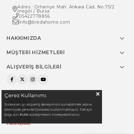
Adres : Orhaniye Mah. Ankara Cad. No:75/2
İnegöl / Bursa
05422778856
info@bredahome.com
HAKKIMIZDA
MÜŞTERİ HİZMETLERİ
ALIŞVERİŞ BİLGİLERİ
Çerez Kullanımı
Sizlere en iyi alışveriş deneyimini sunabilmek adına
sitemizde çerezler(cookies) kullanmaktayız. Detaylı
bilgi için
Kvkk
sözleşmesini inceleyebilirsiniz.