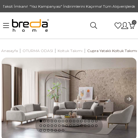
aksit İmkanı! “Yaz Kampanyası" İndirimlerini Kaçırma! Tüm Alışverişlerde Üc
0
Anasayfa
OTURMA ODASI
Koltuk Takımı
Cupra Yataklı Koltuk Takımı