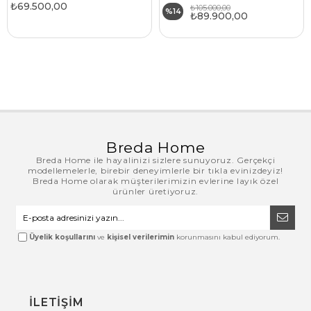
₺69.500,00
₺105.000,00
%14
₺89.900,00
Breda Home
Breda Home ile hayalinizi sizlere sunuyoruz. Gerçekçi
modellemelerle, birebir deneyimlerle bir tıkla evinizdeyiz!
Breda Home olarak müşterilerimizin evlerine layık özel
ürünler üretiyoruz.
Üyelik koşullarını
ve
kişisel verilerimin
korunmasını kabul ediyorum.
İLETİŞİM