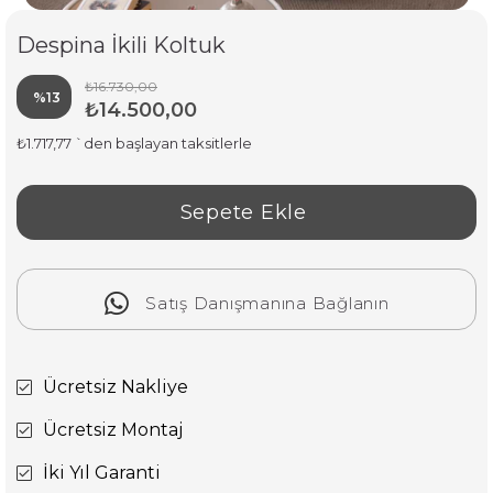
Despina İkili Koltuk
₺16.730,00
%
13
₺14.500,00
İndirim
₺1.717,77
`den başlayan taksitlerle
Satış Danışmanına Bağlanın
Ücretsiz Nakliye
Ücretsiz Montaj
İki Yıl Garanti