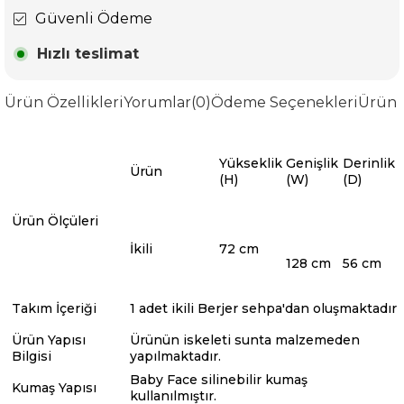
Güvenli Ödeme
Hızlı teslimat
Ürün Özellikleri
Yorumlar
(0)
Ödeme Seçenekleri
Ürün 
Yükseklik
Genişlik
Derinlik
Ürün
(H)
(W)
(D)
Ürün Ölçüleri
İkili
72 cm
128 cm
56 cm
Takım İçeriği
1 adet ikili Berjer sehpa'dan oluşmaktadır
Ürün Yapısı
Ürünün iskeleti sunta malzemeden
Bilgisi
yapılmaktadır.
Baby Face silinebilir kumaş
Kumaş Yapısı
kullanılmıştır.