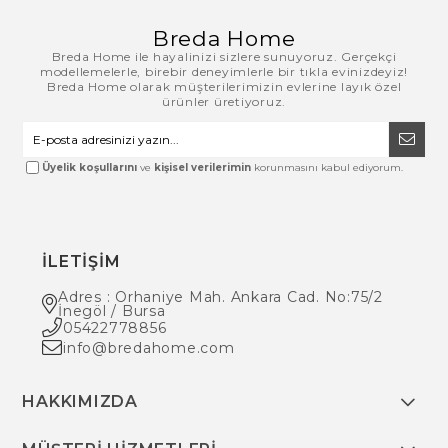
Breda Home
Breda Home ile hayalinizi sizlere sunuyoruz. Gerçekçi
modellemelerle, birebir deneyimlerle bir tıkla evinizdeyiz!
Breda Home olarak müşterilerimizin evlerine layık özel
ürünler üretiyoruz.
Üyelik koşullarını
ve
kişisel verilerimin
korunmasını kabul ediyorum.
İLETİŞİM
Adres : Orhaniye Mah. Ankara Cad. No:75/2
İnegöl / Bursa
05422778856
info@bredahome.com
HAKKIMIZDA