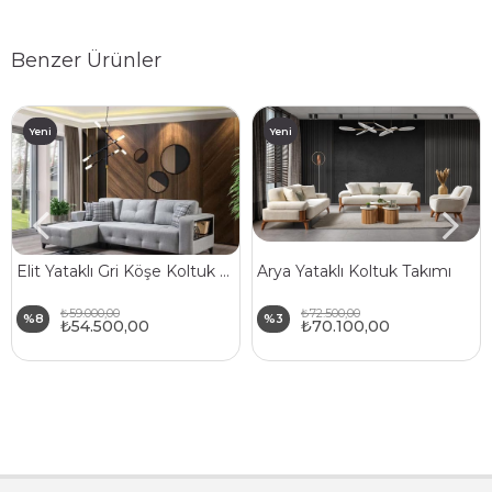
Benzer Ürünler
Yeni
Yeni
Ürün
Ürün
Elit Yataklı Gri Köşe Koltuk Takımı
Arya Yataklı Koltuk Takımı
₺59.000,00
₺72.500,00
%8
%3
₺54.500,00
₺70.100,00