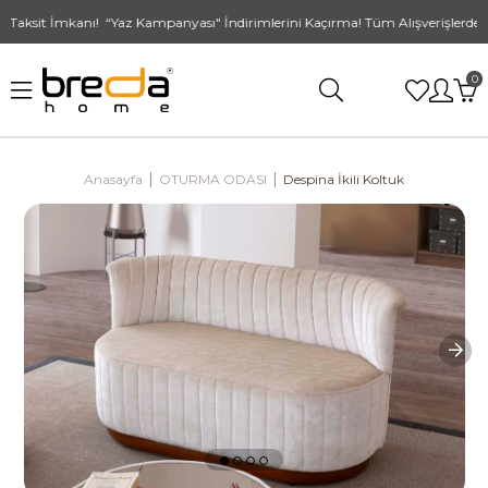
aksit İmkanı! “Yaz Kampanyası" İndirimlerini Kaçırma! Tüm Alışverişlerde Üc
0
Anasayfa
OTURMA ODASI
Despina İkili Koltuk