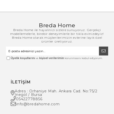
Breda Home
Breda Home ile hayalinizi sizlere sunuyoruz. Gerçekçi
modellemelerle, birebir deneyimlerle bir tıkla evinizdeyiz!
Breda Home olarak müşterilerimizin evlerine layık özel
ürünler üretiyoruz.
Üyelik koşullarını
ve
kişisel verilerimin
korunmasını kabul ediyorum.
İLETİŞİM
Adres : Orhaniye Mah. Ankara Cad. No:75/2
İnegöl / Bursa
05422778856
info@bredahome.com