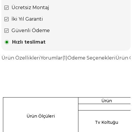
Ücretsiz Montaj
İki Yıl Garanti
Güvenli Ödeme
Hızlı teslimat
Ürün Özellikleri
Yorumlar
(1)
Ödeme Seçenekleri
Ürün Ö
Ürün
Ürün Ölçüleri
Tv Koltuğu