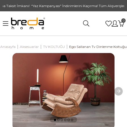
 Taksit İmkanı! “Yaz Kampanyası" İndirimlerini Kaçırma! Tüm Alışverişlerde 
0
Anasayfa
Aksesuarlar
TV KOLTUĞU
Ego Sallanan Tv Dinlenme Koltuğu