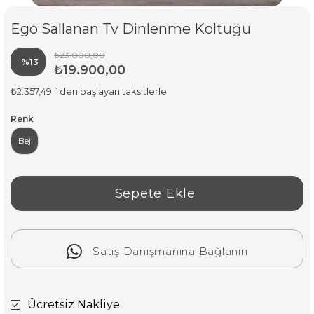
Ego Sallanan Tv Dinlenme Koltuğu
₺23.000,00
%
13
₺19.900,00
İndirim
₺2.357,49
`den başlayan taksitlerle
Renk
Bej
Satış Danışmanına Bağlanın
Ücretsiz Nakliye