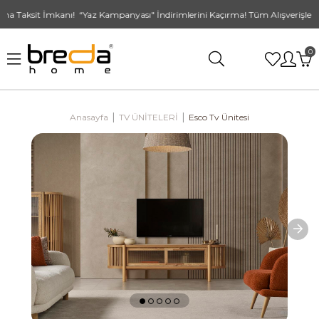
a Taksit İmkanı! “Yaz Kampanyası" İndirimlerini Kaçırma! Tüm Alışverişlerde
0
Anasayfa
TV ÜNİTELERİ
Esco Tv Ünitesi