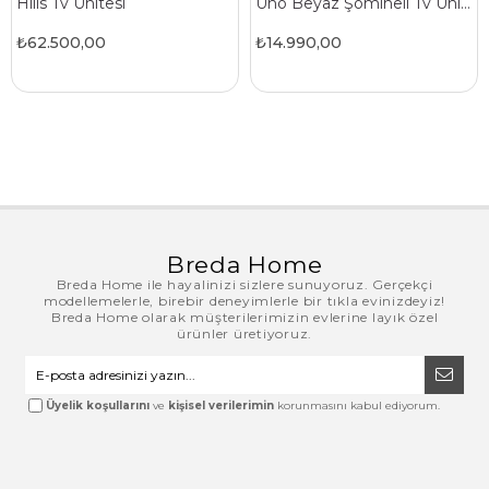
Hills Tv Ünitesi
Uno Beyaz Şomineli Tv Ünitesi
₺62.500,00
₺14.990,00
Breda Home
Breda Home ile hayalinizi sizlere sunuyoruz. Gerçekçi
modellemelerle, birebir deneyimlerle bir tıkla evinizdeyiz!
Breda Home olarak müşterilerimizin evlerine layık özel
ürünler üretiyoruz.
Üyelik koşullarını
ve
kişisel verilerimin
korunmasını kabul ediyorum.