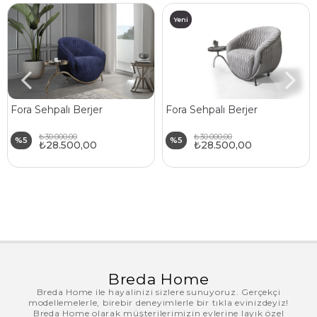
Yeni
Ürün
Fora Sehpalı Berjer
Fora Sehpalı Berjer
₺30.000,00
₺30.000,00
%5
%5
₺28.500,00
₺28.500,00
Breda Home
Breda Home ile hayalinizi sizlere sunuyoruz. Gerçekçi
modellemelerle, birebir deneyimlerle bir tıkla evinizdeyiz!
Breda Home olarak müşterilerimizin evlerine layık özel