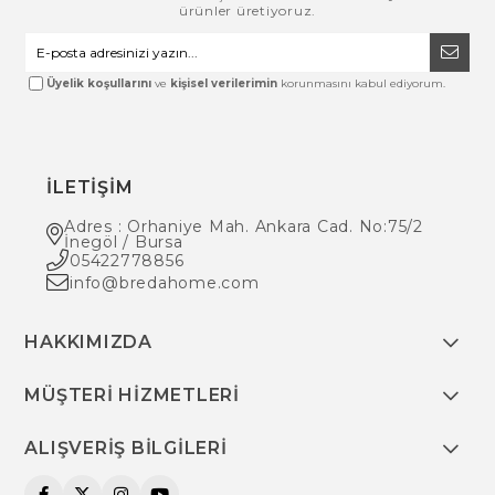
ürünler üretiyoruz.
Üyelik koşullarını
ve
kişisel verilerimin
korunmasını kabul ediyorum.
İLETİŞİM
Adres : Orhaniye Mah. Ankara Cad. No:75/2
İnegöl / Bursa
05422778856
info@bredahome.com
HAKKIMIZDA
MÜŞTERİ HİZMETLERİ
ALIŞVERİŞ BİLGİLERİ