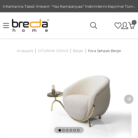
Kartlarına Taksit İmkanı! “Yaz Kampanyası" İndirimlerini Kaçırma! Tüm Alışv
0
Anasayfa
OTURMA ODASI
Berjer
Fora Sehpalı Berjer