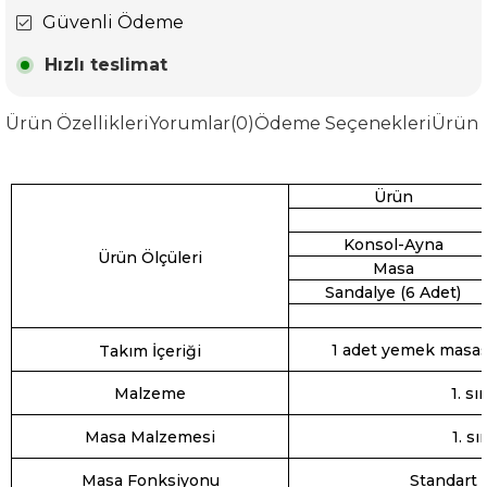
Güvenli Ödeme
Hızlı teslimat
Ürün Özellikleri
Yorumlar
(0)
Ödeme Seçenekleri
Ürün 
Ürün
Konsol-Ayna
Ürün Ölçüleri
Masa
Sandalye (6 Adet)
1 adet yemek masası
Takım İçeriği
Malzeme
1. s
Masa Malzemesi
1. s
Masa Fonksiyonu
Standart 