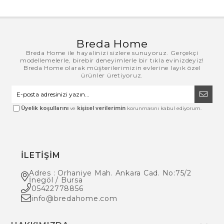
Breda Home
Breda Home ile hayalinizi sizlere sunuyoruz. Gerçekçi
modellemelerle, birebir deneyimlerle bir tıkla evinizdeyiz!
Breda Home olarak müşterilerimizin evlerine layık özel
ürünler üretiyoruz.
Üyelik koşullarını
ve
kişisel verilerimin
korunmasını kabul ediyorum.
İLETİŞİM
Adres : Orhaniye Mah. Ankara Cad. No:75/2
İnegöl / Bursa
05422778856
info@bredahome.com