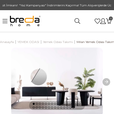
it İmkanı! “Yaz Kampanyası" İndirimlerini Kaçırma! Tüm Alışverişlerde Ücret
0
Anasayfa
YEMEK ODASI
Yemek Odası Takımı
Milan Yemek Odası Takım