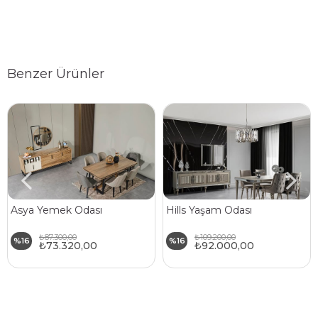
Benzer Ürünler
Asya Yemek Odası
Hills Yaşam Odası
₺87.300,00
₺109.200,00
%16
%16
₺73.320,00
₺92.000,00