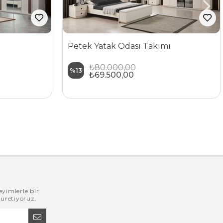
Petek Yatak Odası Takımı
₺80.000,00
%13
₺69.500,00
eyimlerle bir
 üretiyoruz.