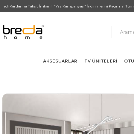
rtlarına Taksit İmkanı! “Yaz Kampanyası" İndirimlerini Kaçırma! Tüm Alışver
AKSESUARLAR
TV ÜNİTELERİ
OTU