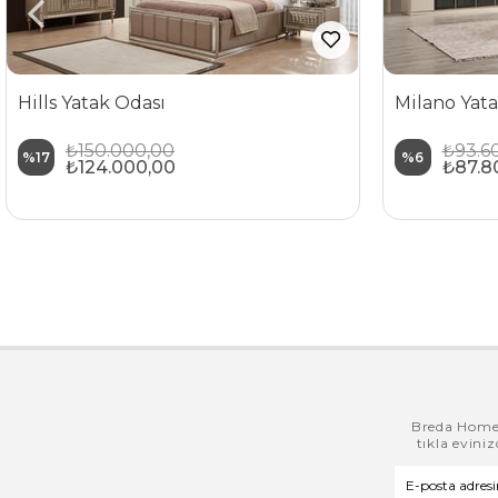
Hills Yatak Odası
Milano Yata
₺150.000,00
₺93.6
%17
%6
₺124.000,00
₺87.8
Breda Home i
tıkla evini