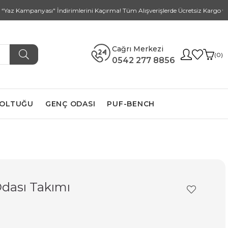
Kampanyası" İndirimlerini Kaçırma! Tüm Alışverişlerde Ücretsiz Kargo ve Kur
Cağrı Merkezi
0
0542 277 8856
KOLTUĞU
GENÇ ODASI
PUF-BENCH
Odası Takımı