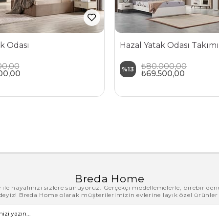
k Odası
Hazal Yatak Odası Takımı
00,00
₺80.000,00
%13
00,00
₺69.500,00
Breda Home
le hayalinizi sizlere sunuyoruz. Gerçekçi modellemelerle, birebir den
zdeyiz! Breda Home olarak müşterilerimizin evlerine layık özel ürünler