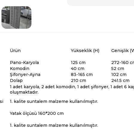
Ürün
Yükseklik (H)
Genişlik (
Pano-Karyola
125 cm
272-160 c
Komodin
40 cm
52 cm
Şifonyer-Ayna
83-165 cm
102 cm
Dolap
210 cm
241.5 cm
1 adet karyola, 2 adet komodin, 1 adet şifonyer, 1 adet 6 ka
oluşmaktadır.
si
1. kalite suntalem malzeme kullanılmıştır.
Yatak ölçüsü 160*200 cm
1. kalite suntalem malzeme kullanılmıştır.