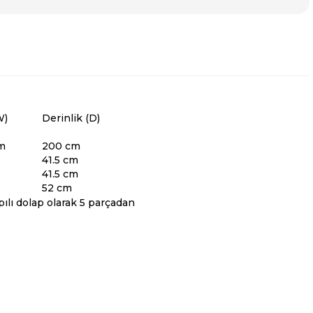
W)
Derinlik (D)
m
200 cm
41.5 cm
41.5 cm
52 cm
pılı dolap olarak 5 parçadan