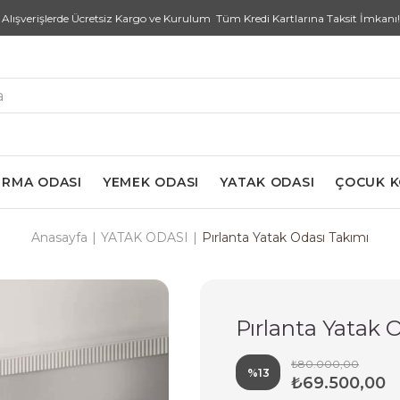
işlerde Ücretsiz Kargo ve Kurulum Tüm Kredi Kartlarına Taksit İmkanı! “Yaz 
RMA ODASI
YEMEK ODASI
YATAK ODASI
ÇOCUK 
Anasayfa
YATAK ODASI
Pırlanta Yatak Odası Takımı
Pırlanta Yatak 
₺80.000,00
%
13
₺69.500,00
İndirim