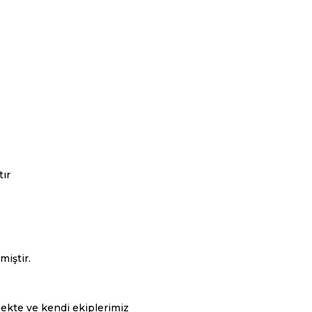
ır
iştir.
mekte ve kendi ekiplerimiz