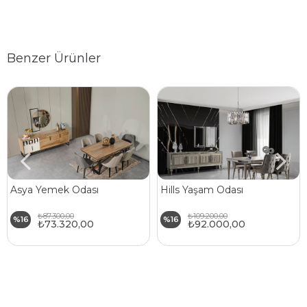
Benzer Ürünler
Asya Yemek Odası
Hills Yaşam Odası
₺87.300,00
₺109.200,00
%16
%16
₺73.320,00
₺92.000,00