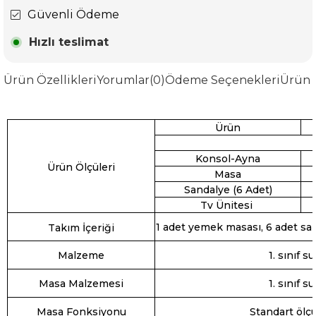
Güvenli Ödeme
Hızlı teslimat
Ürün Özellikleri
Yorumlar
(0)
Ödeme Seçenekleri
Ürün 
Ürün
Konsol-Ayna
Ürün Ölçüleri
Masa
Sandalye (6 Adet)
Tv Ünitesi
1 adet yemek masası, 6 adet san
Takım İçeriği
Malzeme
1. sınıf 
Masa Malzemesi
1. sınıf 
Masa Fonksiyonu
Standart ölçü