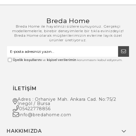
Breda Home
Breda Home ile hayalinizi sizlere sunuyoruz. Gerçekçi
modellemelerle, birebir deneyimlerle bir tıkla evinizdeyiz!
Breda Home olarak müşterilerimizin evlerine layık özel
ürünler üretiyoruz.
Üyelik koşullarını
ve
kişisel verilerimin
korunmasını kabul ediyorum.
İLETİŞİM
Adres : Orhaniye Mah. Ankara Cad. No:75/2
İnegöl / Bursa
05422778856
info@bredahome.com
HAKKIMIZDA