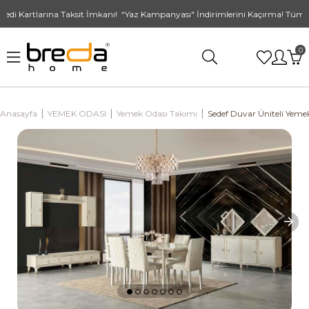
i Kartlarına Taksit İmkanı! “Yaz Kampanyası" İndirimlerini Kaçırma! Tüm Alış
0
Anasayfa
YEMEK ODASI
Yemek Odası Takımı
Sedef Duvar Üniteli Yeme