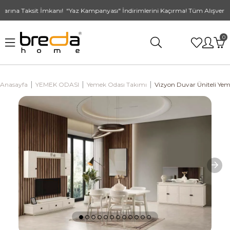
rına Taksit İmkanı! “Yaz Kampanyası" İndirimlerini Kaçırma! Tüm Alışverişle
0
Anasayfa
YEMEK ODASI
Yemek Odası Takımı
Vizyon Duvar Üniteli Ye