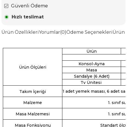
Güvenli Ödeme
Hızlı teslimat
Ürün Özellikleri
Yorumlar
(0)
Ödeme Seçenekleri
Ürün 
Ürün
Konsol-Ayna
Ürün Ölçüleri
Masa
Sandalye (6 Adet)
Tv Ünitesi
1 adet yemek masası, 6 adet san
Takım İçeriği
Malzeme
1. sınıf 
Masa Malzemesi
1. sınıf 
Masa Fonksiyonu
Standart ölçü