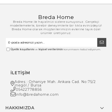
Breda Home
Breda Home ile hayalinizi sizlere sunuyoruz. Gerçekçi
modellemelerle, birebir deneyimlerle bir tıkla evinizdeyiz!
Breda Home olarak müşterilerimizin evlerine layık özel
ürünler üretiyoruz.
Üyelik koşullarını
ve
kişisel verilerimin
korunmasını kabul ediyorum.
İLETİŞİM
Adres : Orhaniye Mah. Ankara Cad. No:75/2
İnegöl / Bursa
05422778856
info@bredahome.com
HAKKIMIZDA