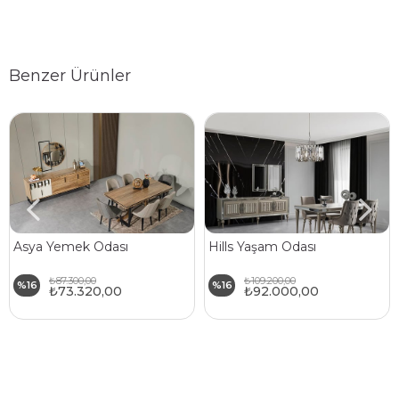
Benzer Ürünler
Asya Yemek Odası
Hills Yaşam Odası
₺87.300,00
₺109.200,00
%16
%16
₺73.320,00
₺92.000,00