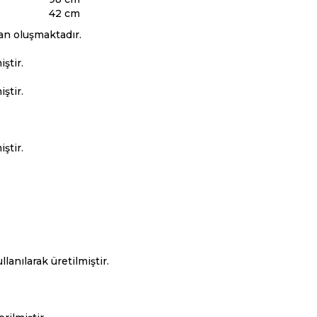
42 cm
an oluşmaktadır.
ştir.
ştir.
ştir.
anılarak üretilmiştir.