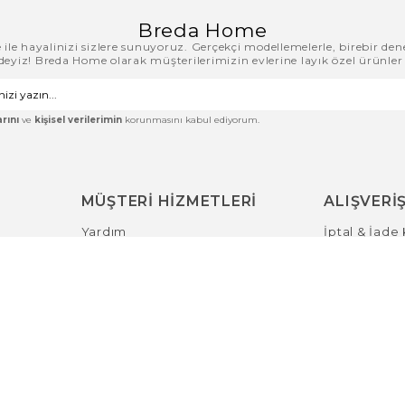
Breda Home
le hayalinizi sizlere sunuyoruz. Gerçekçi modellemelerle, birebir den
zdeyiz! Breda Home olarak müşterilerimizin evlerine layık özel ürünler
rını
ve
kişisel verilerimin
korunmasını kabul ediyorum.
MÜŞTERİ HİZMETLERİ
ALIŞVERİŞ
Yardım
İptal & İade 
Sıkça Sorulan Sorular
Siparişlerim
irme
Yardım
Sepetim
i
Kargom Nerede?
Hesabım