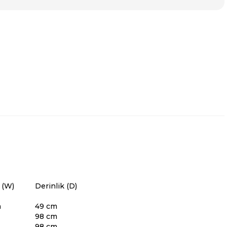
 (W)
Derinlik (D)
m
49 cm
98 cm
98 cm