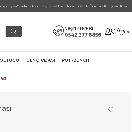
ı" İndirimlerini Kaçırma! Tüm Alışverişlerde Ücretsiz Kargo ve Kurulum Tüm 
Cağrı Merkezi
0
0542 277 8856
KOLTUĞU
GENÇ ODASI
PUF-BENCH
ası
ası