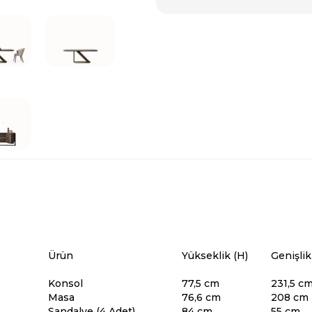
Ürün
Yükseklik (H)
Genişlik
Konsol
77,5 cm
231,5 c
Masa
76,6 cm
208 cm
Sandalye (4 Adet)
84 cm
55 cm