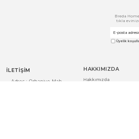
Breda Home i
Çerez Kullanımı
tıkla evini
Sizlere en iyi alışveriş deneyimini sunabilmek adına sitemizde
çerezler(cookies) kullanmaktayız. Detaylı bilgi için
Kvkk
sözleşmesini
inceleyebilirsiniz.
Üyelik koşulla
HAKKIMIZDA
İLETİŞİM
Hakkımızda
Adres : Orhaniye Mah.
Gizlilik Politikası
Ankara Cad. No:75/2 İnegöl
/ Bursa
KVKK Hakkında Bilgilend
05422778856
Mesafeli Satış Sözleşmes
info@bredahome.com
© 2025
bredahome.com
- Tüm Hakları Saklıdır.