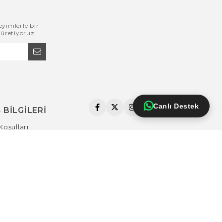
eyimlerle bir
 üretiyoruz.
Canlı Destek
 BİLGİLERİ
Koşulları