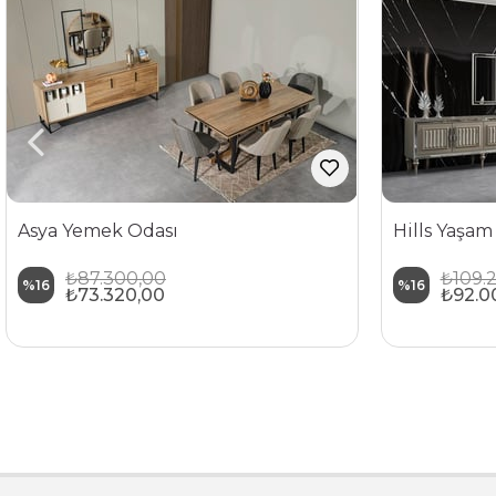
Asya Yemek Odası
Hills Yaşam
₺87.300,00
₺109.
%16
%16
₺73.320,00
₺92.0