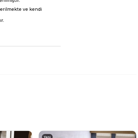
ilmiştir.
derilmekte ve kendi
r.
Yeni