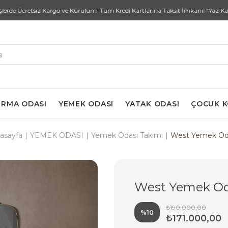
Ücretsiz Kargo ve Kurulum Tüm Kredi Kartlarına Taksit İmkanı! “Yaz Kampanyas
RMA ODASI
YEMEK ODASI
YATAK ODASI
ÇOCUK 
asayfa
YEMEK ODASI
Yemek Odası Takımı
West Yemek Od
West Yemek Od
₺190.000,00
%
10
₺171.000,00
İndirim