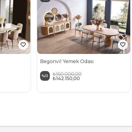
Ürün
Begonvil Yemek Odası
₺160.000,00
%11
₺142.150,00