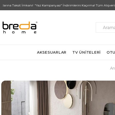
 Taksit İmkanı! “Yaz Kampanyası" İndirimlerini Kaçırma! Tüm Alışverişlerde 
AKSESUARLAR
TV ÜNİTELERİ
OTU
An