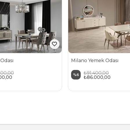
 Odası
Milano Yemek Odası
200,00
₺91.400,00
%6
00,00
₺86.000,00